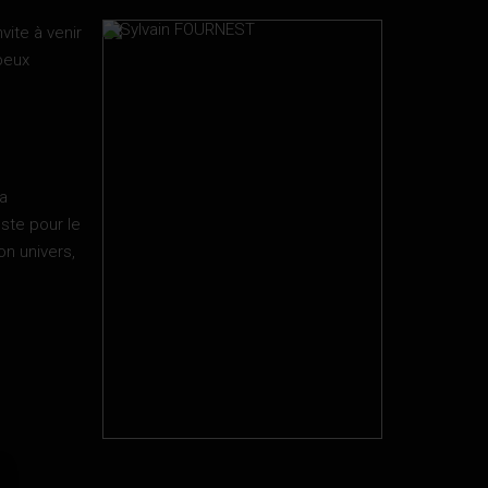
vite à venir
peux
la
ste pour le
on univers,