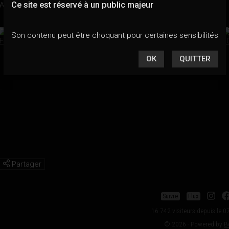
Ce site est réservé à un public majeur
A très vite !
Son contenu peut être choquant pour certaines sensibilités
OK
QUITTER
Partager
Suivre
Flux
16 742 visiteurs depuis le 
© 2026 - Powered by
B